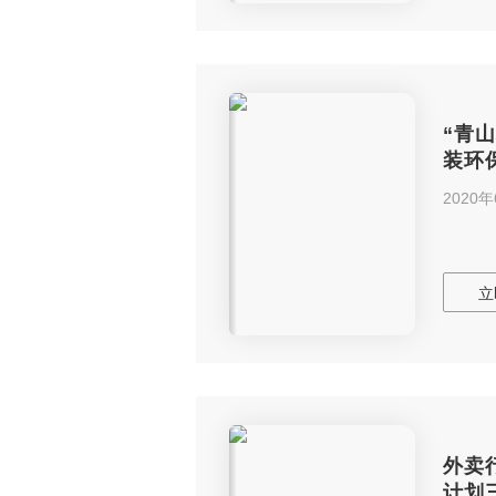
“青
装环
表
2020
立
外卖
计划